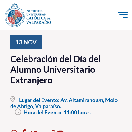
Click acá para ir directamente al contenido
La Universidad
13
NOV
Investigación, Creación e Innovación
Celebración del Día del
PUCV Internacional
Alumno Universitario
Vinculación con el Medio
Extranjero
Admisión
Lugar del Evento:
Av. Altamirano s/n, Molo
Pregrado
de Abrigo, Valparaíso.
Hora del Evento:
11:00 horas
Postgrado
Formación Continua