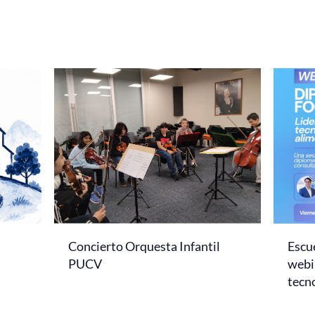
Concierto Orquesta Infantil
Escue
PUCV
webi
tecno