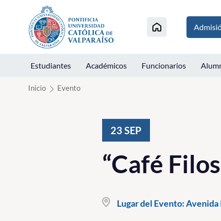
Click acá para ir directamente al contenido
Admisi
Estudiantes
Académicos
Funcionarios
Alum
Inicio
Evento
23
SEP
“Café Filo
Lugar del Evento:
Avenida E