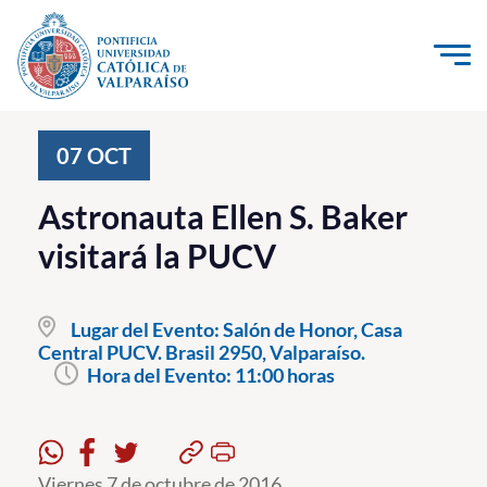
Click acá para ir directamente al contenido
La Universidad
07
OCT
Investigación, Creación e Innovación
Astronauta Ellen S. Baker
PUCV Internacional
visitará la PUCV
Vinculación con el Medio
Lugar del Evento:
Salón de Honor, Casa
Admisión
Central PUCV. Brasil 2950, Valparaíso.
Hora del Evento:
11:00 horas
Pregrado
Postgrado
Formación Continua
Viernes 7 de octubre de 2016