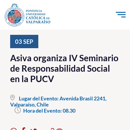
Click acá para ir directamente al contenido
La Universidad
03
SEP
Investigación, Creación e Innovación
Asiva organiza IV Seminario
PUCV Internacional
de Responsabilidad Social
Vinculación con el Medio
en la PUCV
Admisión
Lugar del Evento:
Avenida Brasil 2241,
Pregrado
Valparaíso, Chile
Hora del Evento:
08.30
Postgrado
Formación Continua