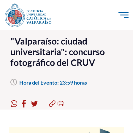
Click acá para ir directamente al contenido
La Universidad
"Valparaíso: ciudad
universitaria": concurso
Investigación, Creación e Innovación
fotográfico del CRUV
PUCV Internacional
Vinculación con el Medio
Hora del Evento:
23:59 horas
Admisión
Pregrado
Postgrado
Formación Continua