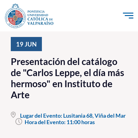
Click acá para ir directamente al contenido
La Universidad
19
JUN
Investigación, Creación e Innovación
Presentación del catálogo
PUCV Internacional
de "Carlos Leppe, el día más
Vinculación con el Medio
hermoso" en Instituto de
Arte
Admisión
Pregrado
Lugar del Evento:
Lusitania 68, Viña del Mar
Hora del Evento:
11:00 horas
Postgrado
Formación Continua