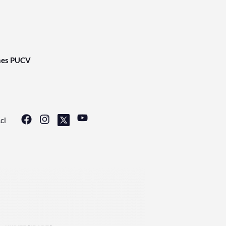
nes PUCV
cl