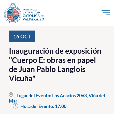
Click acá para ir directamente al contenido
La Universidad
16
OCT
Investigación, Creación e Innovación
Inauguración de exposición
PUCV Internacional
"Cuerpo E: obras en papel
Vinculación con el Medio
de Juan Pablo Langlois
Vicuña"
Admisión
Pregrado
Lugar del Evento:
Los Acacios 2063, Viña del
Mar
Postgrado
Hora del Evento:
17:00
Formación Continua