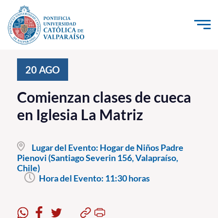
Click acá para ir directamente al contenido
La Universidad
20
AGO
Investigación, Creación e Innovación
Comienzan clases de cueca
PUCV Internacional
en Iglesia La Matriz
Vinculación con el Medio
Lugar del Evento:
Hogar de Niños Padre
Admisión
Pienovi (Santiago Severin 156, Valapraíso,
Chile)
Pregrado
Hora del Evento:
11:30 horas
Postgrado
Formación Continua