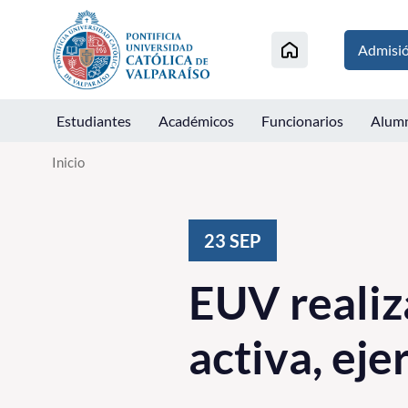
Click acá para ir directamente al contenido
Admisi
Estudiantes
Académicos
Funcionarios
Alum
Inicio
23
SEP
EUV realiz
activa, eje