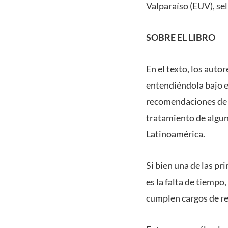
Valparaíso (EUV), se
SOBRE EL LIBRO
En el texto, los autor
entendiéndola bajo el
recomendaciones de a
tratamiento de algun
Latinoamérica.
Si bien una de las pr
es la falta de tiempo
cumplen cargos de re