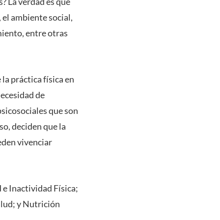
es? La verdad es que
 el ambiente social,
miento, entre otras
la práctica física en
 necesidad de
psicosociales que son
aso, deciden que la
eden vivenciar
 e Inactividad Física;
lud; y Nutrición