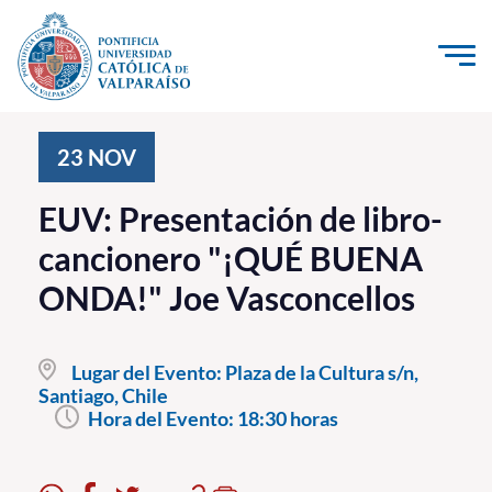
Click acá para ir directamente al contenido
La Universidad
23
NOV
Investigación, Creación e Innovación
EUV: Presentación de libro-
PUCV Internacional
cancionero "¡QUÉ BUENA
Vinculación con el Medio
ONDA!" Joe Vasconcellos
Admisión
Lugar del Evento:
Plaza de la Cultura s/n,
Pregrado
Santiago, Chile
Hora del Evento:
18:30 horas
Postgrado
Formación Continua