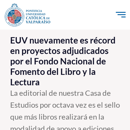
Click acá para ir directamente al contenido
La Universidad
EUV nuevamente es récord
en proyectos adjudicados
Investigación, Creación e Innovación
por el Fondo Nacional de
PUCV Internacional
Fomento del Libro y la
Vinculación con el Medio
Lectura
Admisión
La editorial de nuestra Casa de
Estudios por octava vez es el sello
Pregrado
que más libros realizará en la
Postgrado
Formación Continua
modalidad de apoyo a ediciones.