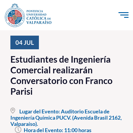
Click acá para ir directamente al contenido
La Universidad
04
JUL
Investigación, Creación e Innovación
Estudiantes de Ingeniería
PUCV Internacional
Comercial realizarán
Vinculación con el Medio
Conversatorio con Franco
Parisi
Admisión
Pregrado
Lugar del Evento:
Auditorio Escuela de
Ingeniería Química PUCV. (Avenida Brasil 2162,
Postgrado
Valparaíso).
Formación Continua
Hora del Evento:
11:00 horas