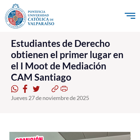
Click acá para ir directamente al contenido
La Universidad
Estudiantes de Derecho
obtienen el primer lugar en
Investigación, Creación e Innovación
el I Moot de Mediación
PUCV Internacional
CAM Santiago
Vinculación con el Medio
Admisión
Jueves 27 de noviembre de 2025
Pregrado
Postgrado
Formación Continua