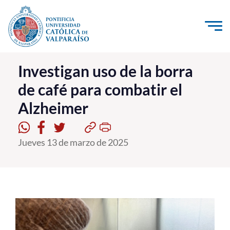
Click acá para ir directamente al contenido
La Universidad
Investigan uso de la borra
de café para combatir el
Investigación, Creación e Innovación
Alzheimer
PUCV Internacional
Vinculación con el Medio
Jueves 13 de marzo de 2025
Admisión
Pregrado
Postgrado
Formación Continua