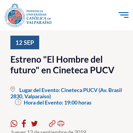
Click acá para ir directamente al contenido
La Universidad
12
SEP
Investigación, Creación e Innovación
Estreno "El Hombre del
PUCV Internacional
futuro" en Cineteca PUCV
Vinculación con el Medio
Lugar del Evento:
Cineteca PUCV (Av. Brasil
Admisión
2830, Valparaíso)
Hora del Evento:
19:00 horas
Pregrado
Postgrado
Formación Continua
Jueves 12 de septiembre de 2019