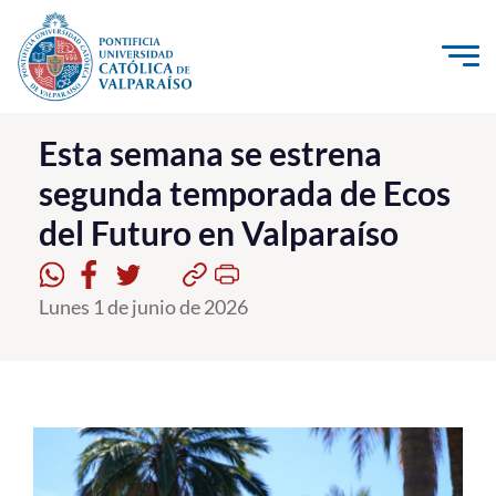
Click acá para ir directamente al contenido
La Universidad
Esta semana se estrena
segunda temporada de Ecos
Investigación, Creación e Innovación
del Futuro en Valparaíso
PUCV Internacional
Vinculación con el Medio
Lunes 1 de junio de 2026
Admisión
Pregrado
Postgrado
Formación Continua