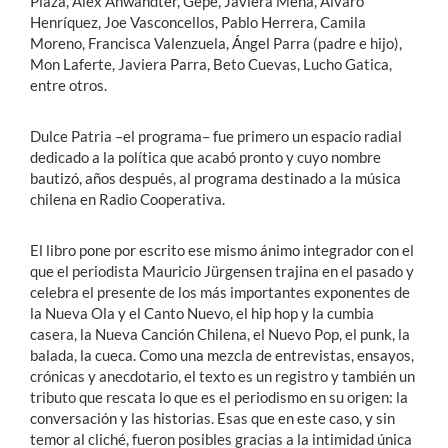
Plaza, Alex Anwandter, Gepe, Javiera Mena, Álvaro
Henríquez, Joe Vasconcellos, Pablo Herrera, Camila
Moreno, Francisca Valenzuela, Ángel Parra (padre e hijo),
Mon Laferte, Javiera Parra, Beto Cuevas, Lucho Gatica,
entre otros.
Dulce Patria –el programa– fue primero un espacio radial
dedicado a la política que acabó pronto y cuyo nombre
bautizó, años después, al programa destinado a la música
chilena en Radio Cooperativa.
El libro pone por escrito ese mismo ánimo integrador con el
que el periodista Mauricio Jürgensen trajina en el pasado y
celebra el presente de los más importantes exponentes de
la Nueva Ola y el Canto Nuevo, el hip hop y la cumbia
casera, la Nueva Canción Chilena, el Nuevo Pop, el punk, la
balada, la cueca. Como una mezcla de entrevistas, ensayos,
crónicas y anecdotario, el texto es un registro y también un
tributo que rescata lo que es el periodismo en su origen: la
conversación y las historias. Esas que en este caso, y sin
temor al cliché, fueron posibles gracias a la intimidad única