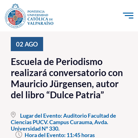
Click acá para ir directamente al contenido
La Universidad
02
AGO
Investigación, Creación e Innovación
Escuela de Periodismo
PUCV Internacional
realizará conversatorio con
Vinculación con el Medio
Mauricio Jürgensen, autor
del libro “Dulce Patria”
Admisión
Pregrado
Lugar del Evento:
Auditorio Facultad de
Ciencias PUCV. Campus Curauma, Avda.
Postgrado
Universidad Nº 330.
Formación Continua
Hora del Evento:
11:45 horas