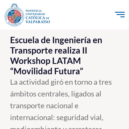
Click acá para ir directamente al contenido
La Universidad
Escuela de Ingeniería en
Transporte realiza II
Investigación, Creación e Innovación
Workshop LATAM
PUCV Internacional
“Movilidad Futura”
Vinculación con el Medio
La actividad giró en torno a tres
Admisión
ámbitos centrales, ligados al
Pregrado
transporte nacional e
Postgrado
internacional: seguridad vial,
Formación Continua