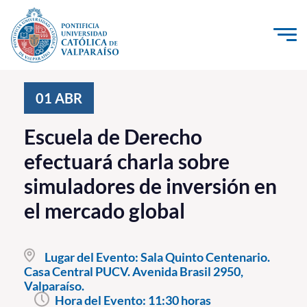
Click acá para ir directamente al contenido
La Universidad
01
ABR
Investigación, Creación e Innovación
Escuela de Derecho
PUCV Internacional
efectuará charla sobre
Vinculación con el Medio
simuladores de inversión en
el mercado global
Admisión
Pregrado
Lugar del Evento:
Sala Quinto Centenario.
Casa Central PUCV. Avenida Brasil 2950,
Postgrado
Valparaíso.
Formación Continua
Hora del Evento:
11:30 horas