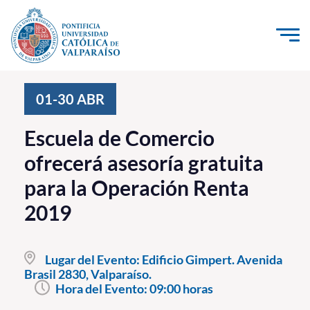
Click acá para ir directamente al contenido
La Universidad
01-30
ABR
Investigación, Creación e Innovación
Escuela de Comercio
PUCV Internacional
ofrecerá asesoría gratuita
Vinculación con el Medio
para la Operación Renta
2019
Admisión
Pregrado
Lugar del Evento:
Edificio Gimpert. Avenida
Brasil 2830, Valparaíso.
Postgrado
Hora del Evento:
09:00 horas
Formación Continua