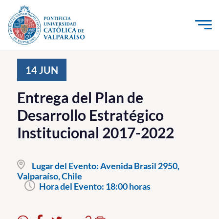
Click acá para ir directamente al contenido
La Universidad
14
JUN
Investigación, Creación e Innovación
Entrega del Plan de
PUCV Internacional
Desarrollo Estratégico
Vinculación con el Medio
Institucional 2017-2022
Admisión
Lugar del Evento:
Avenida Brasil 2950,
Pregrado
Valparaíso, Chile
Hora del Evento:
18:00 horas
Postgrado
Formación Continua