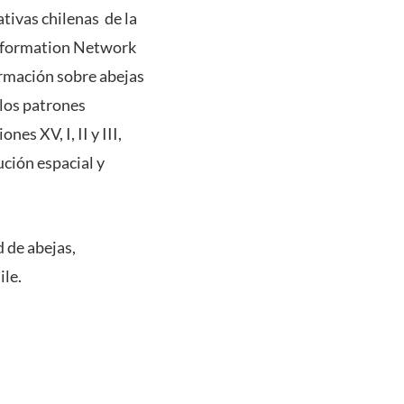
tivas chilenas de la
Information Network
ormación sobre abejas
 los patrones
s XV, I, II y III,
ción espacial y
 de abejas,
ile.