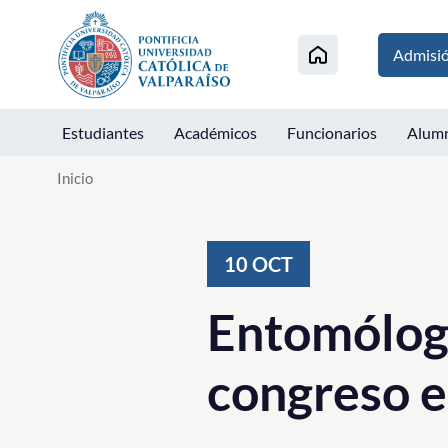
Click acá para ir directamente al contenido
Admisi
Estudiantes
Académicos
Funcionarios
Alum
Inicio
10
OCT
Entomóloga
congreso e