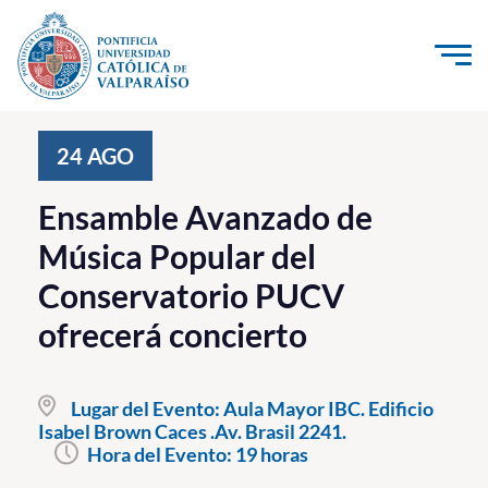
Click acá para ir directamente al contenido
La Universidad
24
AGO
Investigación, Creación e Innovación
Ensamble Avanzado de
PUCV Internacional
Música Popular del
Vinculación con el Medio
Conservatorio PUCV
ofrecerá concierto
Admisión
Pregrado
Lugar del Evento:
Aula Mayor IBC. Edificio
Isabel Brown Caces .Av. Brasil 2241.
Postgrado
Hora del Evento:
19 horas
Formación Continua