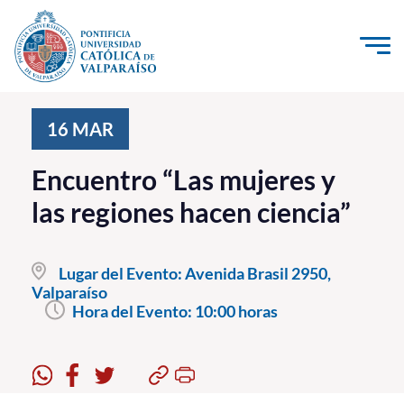
Click acá para ir directamente al contenido
La Universidad
16
MAR
Investigación, Creación e Innovación
Encuentro “Las mujeres y
PUCV Internacional
las regiones hacen ciencia”
Vinculación con el Medio
Lugar del Evento:
Avenida Brasil 2950,
Admisión
Valparaíso
Hora del Evento:
10:00 horas
Pregrado
Postgrado
Formación Continua