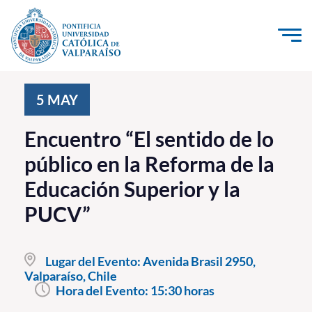
Click acá para ir directamente al contenido
La Universidad
5
MAY
Investigación, Creación e Innovación
Encuentro “El sentido de lo
PUCV Internacional
público en la Reforma de la
Vinculación con el Medio
Educación Superior y la
PUCV”
Admisión
Pregrado
Lugar del Evento:
Avenida Brasil 2950,
Valparaíso, Chile
Postgrado
Hora del Evento:
15:30 horas
Formación Continua