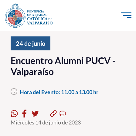
Click acá para ir directamente al contenido
La Universidad
24 de junio
Investigación, Creación e Innovación
Encuentro Alumni PUCV -
PUCV Internacional
Valparaíso
Vinculación con el Medio
Hora del Evento:
11.00 a 13.00 hr
Admisión
Pregrado
Postgrado
Miércoles 14 de junio de 2023
Formación Continua