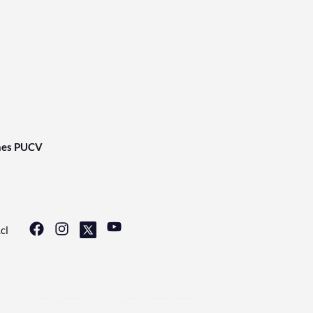
nes PUCV
cl