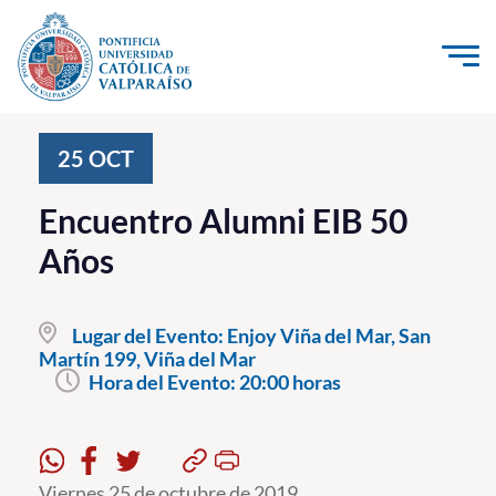
Click acá para ir directamente al contenido
La Universidad
25
OCT
Investigación, Creación e Innovación
Encuentro Alumni EIB 50
PUCV Internacional
Años
Vinculación con el Medio
Lugar del Evento:
Enjoy Viña del Mar, San
Admisión
Martín 199, Viña del Mar
Hora del Evento:
20:00 horas
Pregrado
Postgrado
Formación Continua
Viernes 25 de octubre de 2019