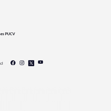
nes PUCV
cl