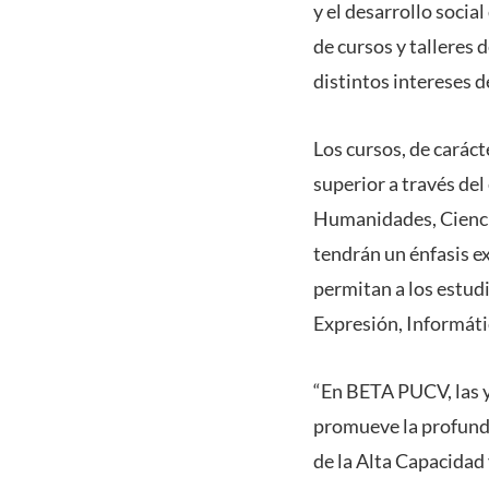
y el desarrollo socia
de cursos y talleres 
distintos intereses d
Los cursos, de carác
superior a través de
Humanidades, Ciencias
tendrán un énfasis ex
permitan a los estudi
Expresión, Informáti
“En BETA PUCV, las 
promueve la profundi
de la Alta Capacidad 