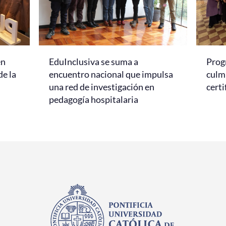
en
EduInclusiva se suma a
Prog
de la
encuentro nacional que impulsa
culmi
una red de investigación en
certi
pedagogía hospitalaria