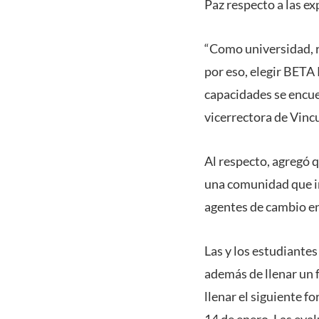
Paz respecto a las ex
“Como universidad, r
por eso, elegir BETA 
capacidades se encue
vicerrectora de Vinc
Al respecto, agregó 
una comunidad que in
agentes de cambio en
Las y los estudiante
además de llenar un 
llenar el siguiente f
14 de enero. Las eval