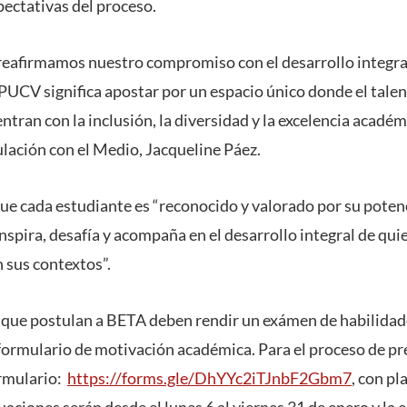
pectativas del proceso.
eafirmamos nuestro compromiso con el desarrollo integral
PUCV significa apostar por un espacio único donde el talent
ntran con la inclusión, la diversidad y la excelencia acadé
ulación con el Medio, Jacqueline Páez.
que cada estudiante es “reconocido y valorado por su potenc
spira, desafía y acompaña en el desarrollo integral de quie
 sus contextos”.
s que postulan a BETA deben rendir un exámen de habilida
formulario de motivación académica. Para el proceso de pre
ormulario:
https://forms.gle/DhYYc2iTJnbF2Gbm7
, con p
uaciones serán desde el lunes 6 al viernes 31 de enero y la