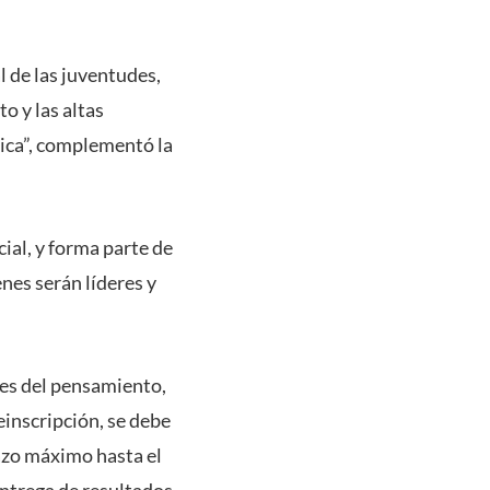
 de las juventudes,
o y las altas
mica”, complementó la
ial, y forma parte de
nes serán líderes y
des del pensamiento,
inscripción, se debe
lazo máximo hasta el
 entrega de resultados