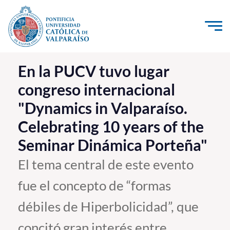
Click acá para ir directamente al contenido
La Universidad
En la PUCV tuvo lugar
congreso internacional
Investigación, Creación e Innovación
"Dynamics in Valparaíso.
PUCV Internacional
Celebrating 10 years of the
Vinculación con el Medio
Seminar Dinámica Porteña"
Admisión
El tema central de este evento
fue el concepto de “formas
Pregrado
débiles de Hiperbolicidad”, que
Postgrado
Formación Continua
concitó gran interés entre