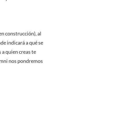
en construcción)
, al
de indicará a qué se
a quien creas te
lumni nos pondremos