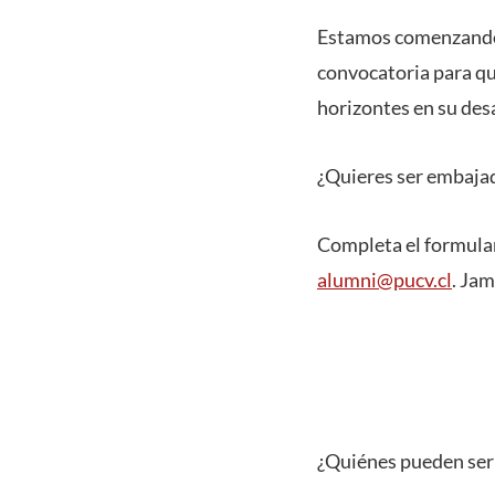
Estamos comenzando a
convocatoria para qui
horizontes en su desa
¿Quieres ser embaj
Completa el formular
alumni@pucv.cl
.
Jam
¿Quiénes pueden ser