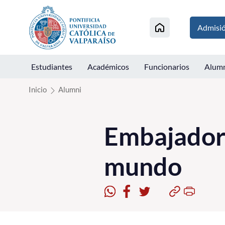
Click acá para ir directamente al contenido
Admisi
Estudiantes
Académicos
Funcionarios
Alum
Inicio
Alumni
Embajadore
mundo