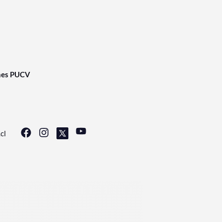
nes PUCV
cl