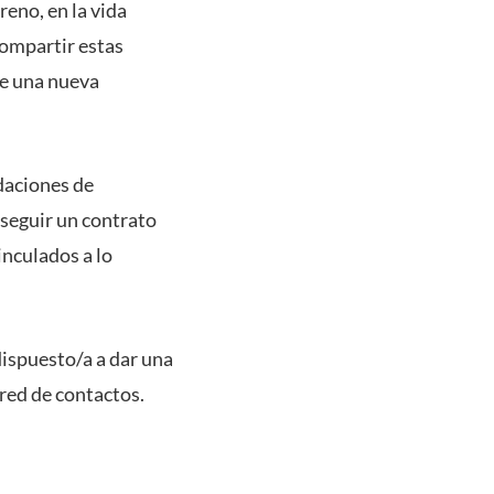
eno, en la vida
compartir estas
de una nueva
daciones de
nseguir un contrato
inculados a lo
ispuesto/a a dar una
red de contactos.