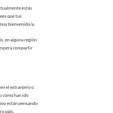
actualmente estás
rees que tus
 muy bienvenido/a.
s, en alguna región
 espera compartir
en el extranjero o
do cómo han ido
 hoy están pensando
ro país.