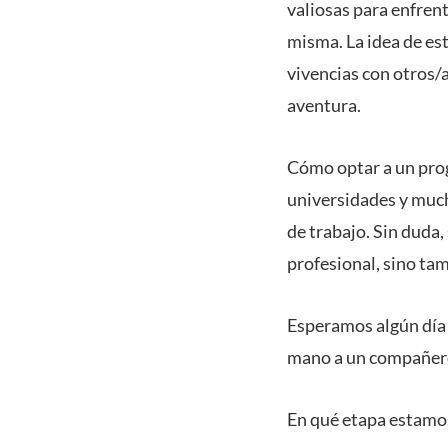
valiosas para enfren
misma. La idea de es
vivencias con otros/
aventura.
Cómo optar a un pro
universidades y much
de trabajo. Sin duda,
profesional, sino tam
Esperamos algún día 
mano a un compañero
En qué etapa estamo