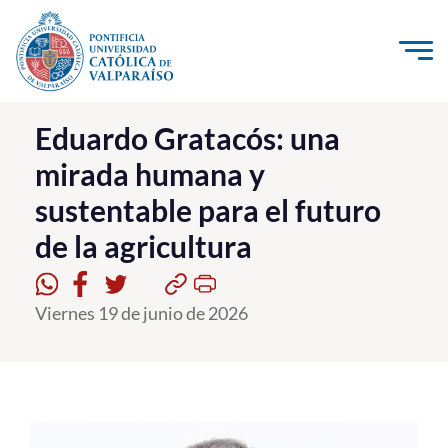
Click acá para ir directamente al contenido
La Universidad
Eduardo Gratacós: una
mirada humana y
Investigación, Creación e Innovación
sustentable para el futuro
PUCV Internacional
de la agricultura
Vinculación con el Medio
Admisión
Viernes 19 de junio de 2026
Pregrado
Postgrado
Formación Continua