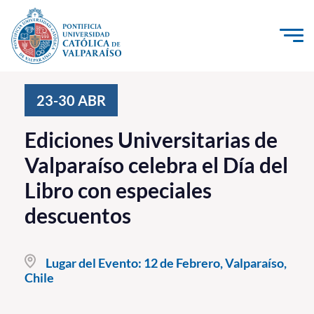
Click acá para ir directamente al contenido
La Universidad
23-30
ABR
Investigación, Creación e Innovación
Ediciones Universitarias de
PUCV Internacional
Valparaíso celebra el Día del
Vinculación con el Medio
Libro con especiales
descuentos
Admisión
Pregrado
Lugar del Evento:
12 de Febrero, Valparaíso,
Chile
Postgrado
Formación Continua