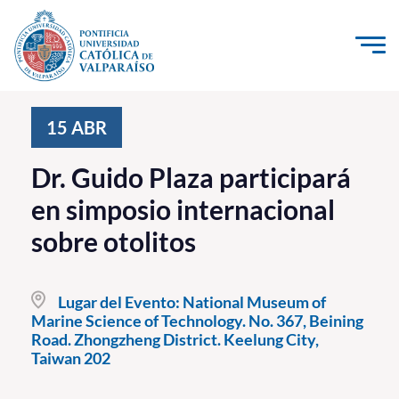
Click acá para ir directamente al contenido
La Universidad
15
ABR
Investigación, Creación e Innovación
Dr. Guido Plaza participará
PUCV Internacional
en simposio internacional
Vinculación con el Medio
sobre otolitos
Admisión
Lugar del Evento:
National Museum of
Pregrado
Marine Science of Technology. No. 367, Beining
Road. Zhongzheng District. Keelung City,
Postgrado
Taiwan 202
Formación Continua