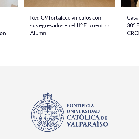
Red G9 fortalece vínculos con
Casa 
l
sus egresados en el II° Encuentro
30° 
con
Alumni
CRC