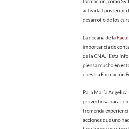
formación, como Syll
actividad posterior 
desarrollo de los cur
La decana de la
Facul
importancia de contar
de la CNA. “Esta inf
piensa mucho en estos
nuestra Formación F
Para María Angélica 
provechosa para comp
tremenda experiencia
acciones que uno hac
funcionan y que tamb