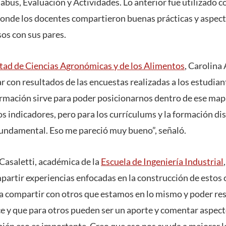
abus, Evaluación y Actividades. Lo anterior fue utilizado 
donde los docentes compartieron buenas prácticas y aspect
sos con sus pares.
tad de Ciencias Agronómicas y de los Alimentos
, Carolina 
 con resultados de las encuestas realizadas a los estudiant
ormación sirve para poder posicionarnos dentro de ese ma
 indicadores, pero para los currículums y la formación dis
undamental. Eso me pareció muy bueno”, señaló.
Casaletti, académica de la
Escuela de Ingeniería Industrial
artir experiencias enfocadas en la construcción de estos 
 compartir con otros que estamos en lo mismo y poder res
e y que para otros pueden ser un aporte y comentar aspect
ién eso es importante. Creo que eso nos ayuda a mejorar 