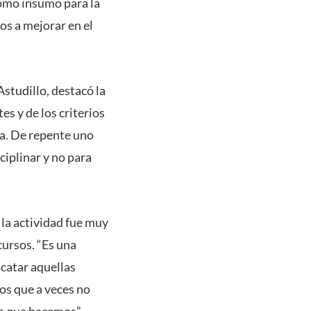
como insumo para la
os a mejorar en el
Astudillo, destacó la
es y de los criterios
pa. De repente uno
ciplinar y no para
, la actividad fue muy
cursos. “Es una
catar aquellas
os que a veces no
lo que hacemos”,