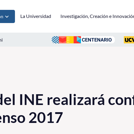
La Universidad
Investigación, Creación e Innovació
ón
ni
del INE realizará con
enso 2017