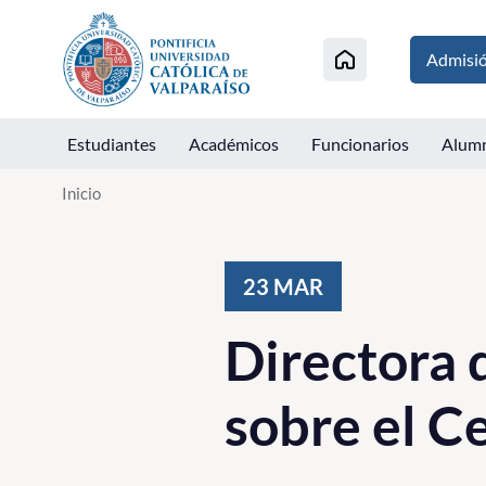
Click acá para ir directamente al contenido
Admisi
Estudiantes
Académicos
Funcionarios
Alum
Inicio
23
MAR
Directora 
sobre el C