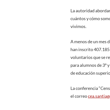
La autoridad abordar
cuántos y cómo somos
vivimos.
A menos de un mes de 
han inscrito 407.185
voluntarios que se re
para alumnos de 3° y
de educación superio
La conferencia “Cens
el correo
cea.santia