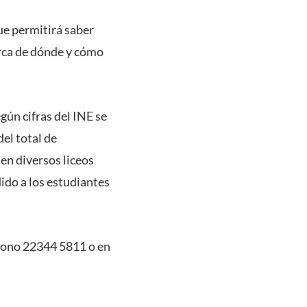
ue permitirá saber
erca de dónde y cómo
gún cifras del INE se
el total de
 en diversos liceos
ido a los estudiantes
éfono 22344 5811 o en