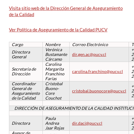
Visita sitio web de la Dirección General de Aseguramiento
de la Calidad
Ver Política de Aseguramiento de la Calidad PUCV
Cargo
Nombre
Correo Electrónico
T
Verónica
+
Directora
Bustamante
dir.gen.ac@pucv.cl
2
General
Cárcamo
2
Carolina
+
Secretaria de
Margarita
carolina.franchino@pucv.cl
2
Dirección
Franchino
2
Farías
Coordinador
Cristobal
+
General de
Buono-
cristobal.buonocore@pucv.cl
2
Aseguramiento
Core
2
de la Calidad
Couchot
DIRECCIÓN DE ASEGURAMIENTO DE LA CALIDAD INSTITUC
Paula
+
Directora
Andrea
dir.daci@pucv.cl
2
Jaar Rojas
2
Asesor de