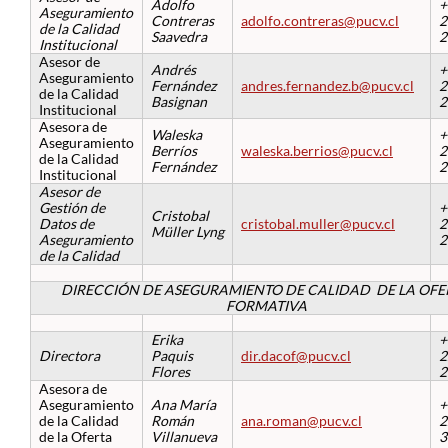
Adolfo
+
Aseguramiento
Contreras
adolfo.contreras@pucv.cl
2
de la Calidad
Saavedra
2
Institucional
Asesor de
Andrés
+
Aseguramiento
Fernández
andres.fernandez.b@pucv.cl
2
de la Calidad
Basignan
2
Institucional
Asesora de
Waleska
+
Aseguramiento
Berríos
waleska.berrios@pucv.cl
2
de la Calidad
Fernández
2
Institucional
Asesor de
Gestión de
+
Cristobal
Datos de
cristobal.muller@pucv.cl
2
Müller Lyng
Aseguramiento
2
de la Calidad
DIRECCIÓN DE ASEGURAMIENTO DE CALIDAD DE LA OFE
FORMATIVA
Erika
+
Directora
Paquis
dir.dacof@pucv.cl
2
Flores
2
Asesora de
Aseguramiento
Ana María
+
de la Calidad
Román
ana.roman@pucv.cl
2
de la Oferta
Villanueva
3