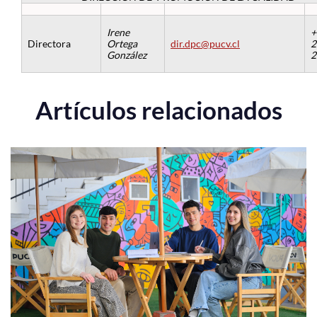
Irene
+
Directora
Ortega
dir.dpc@pucv.cl
2
González
2
Artículos relacionados