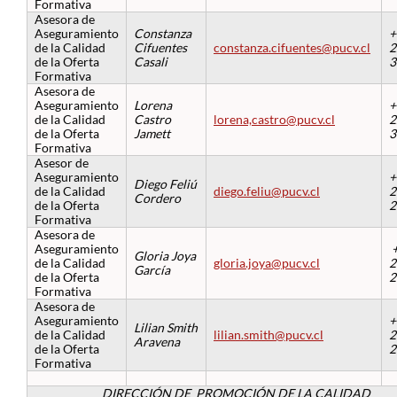
Formativa
Asesora de
Aseguramiento
Constanza
+
de la Calidad
Cifuentes
constanza.cifuentes@pucv.cl
2
de la Oferta
Casali
3
Formativa
Asesora de
Aseguramiento
Lorena
+
de la Calidad
Castro
lorena,castro@pucv.cl
2
de la Oferta
Jamett
3
Formativa
Asesor de
Aseguramiento
+
Diego Feliú
de la Calidad
diego.feliu@pucv.cl
2
Cordero
de la Oferta
2
Formativa
Asesora de
Aseguramiento
+
Gloria Joya
de la Calidad
gloria.joya@pucv.cl
2
García
de la Oferta
2
Formativa
Asesora de
Aseguramiento
+
Lilian Smith
de la Calidad
lilian.smith@pucv.cl
2
Aravena
de la Oferta
2
Formativa
DIRECCIÓN DE PROMOCIÓN DE LA CALIDAD