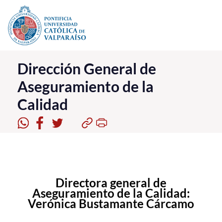
Click acá para ir directamente al contenido
La Universidad
Dirección General de
Aseguramiento de la
Investigación, Creación e Innovación
Calidad
PUCV Internacional
Vinculación con el Medio
Admisión
Pregrado
Directora general de
Aseguramiento de la Calidad:
Postgrado
Verónica Bustamante Cárcamo
Formación Continua