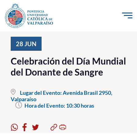
Click acá para ir directamente al contenido
La Universidad
28
JUN
Investigación, Creación e Innovación
Celebración del Día Mundial
PUCV Internacional
del Donante de Sangre
Vinculación con el Medio
Lugar del Evento:
Avenida Brasil 2950,
Admisión
Valparaíso
Hora del Evento:
10:30 horas
Pregrado
Postgrado
Formación Continua