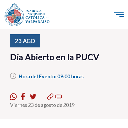
Click acá para ir directamente al contenido
La Universidad
23
AGO
Investigación, Creación e Innovación
Día Abierto en la PUCV
PUCV Internacional
Vinculación con el Medio
Hora del Evento:
09:00 horas
Admisión
Pregrado
Viernes 23 de agosto de 2019
Postgrado
Formación Continua