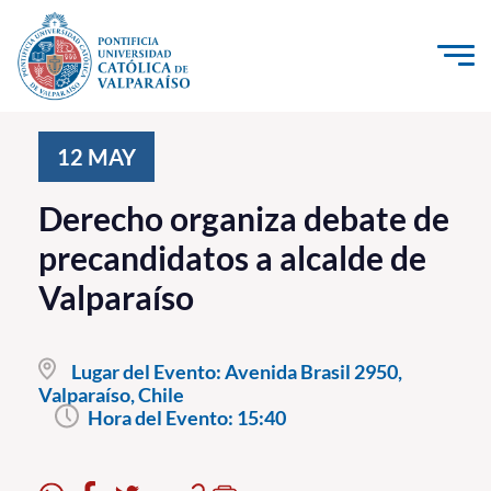
Click acá para ir directamente al contenido
La Universidad
12
MAY
Investigación, Creación e Innovación
Derecho organiza debate de
PUCV Internacional
precandidatos a alcalde de
Vinculación con el Medio
Valparaíso
Admisión
Lugar del Evento:
Avenida Brasil 2950,
Pregrado
Valparaíso, Chile
Hora del Evento:
15:40
Postgrado
Formación Continua