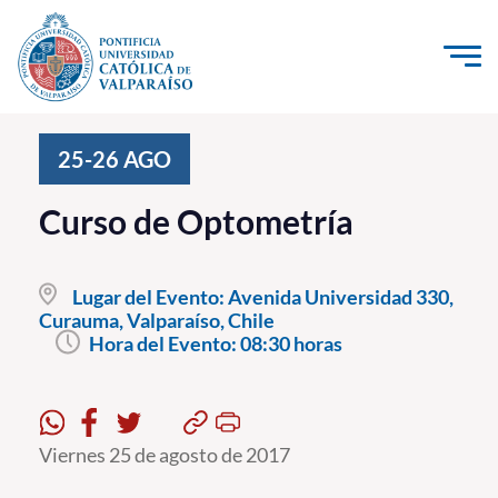
Click acá para ir directamente al contenido
La Universidad
25-26
AGO
Investigación, Creación e Innovación
Curso de Optometría
PUCV Internacional
Vinculación con el Medio
Lugar del Evento:
Avenida Universidad 330,
Curauma, Valparaíso, Chile
Hora del Evento:
08:30 horas
Admisión
Pregrado
Postgrado
Viernes 25 de agosto de 2017
Formación Continua