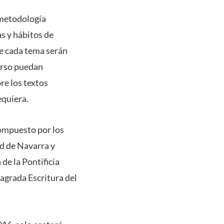
a metodología
s y hábitos de
de cada tema serán
curso puedan
re los textos
equiera.
compuesto por los
d de Navarra y
de la Pontificia
agrada Escritura del