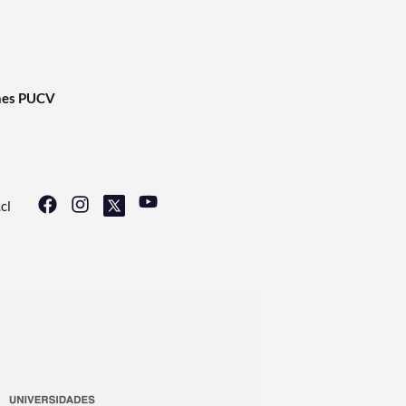
nes PUCV
cl