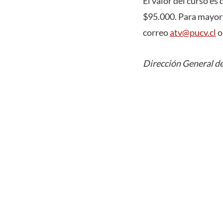
El valor del curso es
$95.000. Para mayor 
correo
atv@pucv.cl
o
Dirección General de