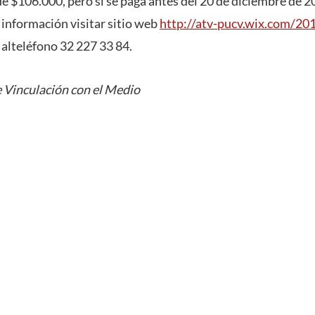
 de $106.000, pero si se paga antes del 20 de diciembre de 2
información visitar sitio web
http://atv-pucv.wix.com/20
 alteléfono 32 227 33 84.
 Vinculación con el Medio