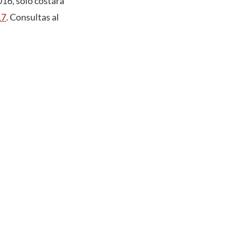
016, solo costará
17
. Consultas al