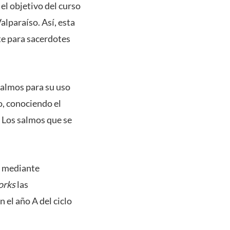
 el objetivo del curso
alparaíso. Así, esta
te para sacerdotes
Salmos para su uso
o, conociendo el
. Los salmos que se
n mediante
orks
las
 el año A del ciclo