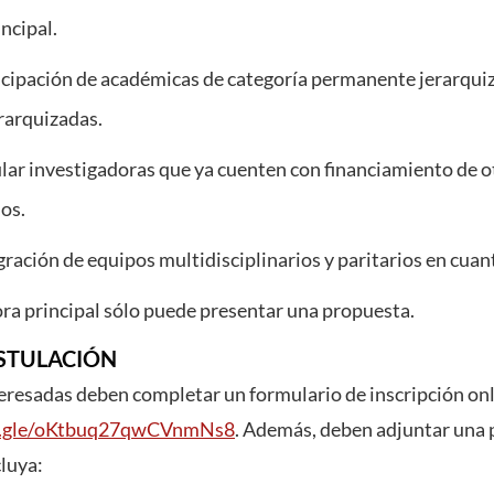
ncipal.
ticipación de académicas de categoría permanente jerarqui
erarquizadas.
ar investigadoras que ya cuenten con financiamiento de o
os.
egración de equipos multidisciplinarios y paritarios en cuan
ra principal sólo puede presentar una propuesta.
STULACIÓN
teresadas deben completar un formulario de inscripción onl
ms.gle/oKtbuq27qwCVnmNs8
. Además, deben adjuntar una 
cluya: