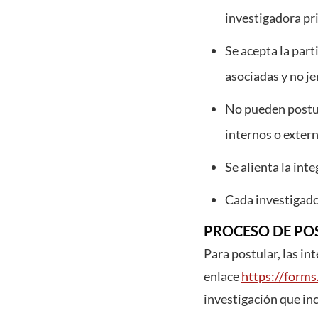
investigadora pri
Se acepta la par
asociadas y no j
No pueden postul
internos o extern
Se alienta la int
Cada investigado
PROCESO DE PO
Para postular, las in
enlace
https://for
investigación que in