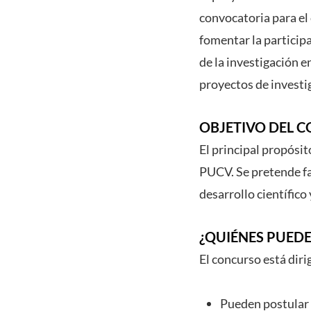
convocatoria para el
fomentar la participa
de la investigación 
proyectos de investi
OBJETIVO DEL 
El principal propósit
PUCV. Se pretende fac
desarrollo científic
¿QUIÉNES PUED
El concurso está dir
Pueden postular 