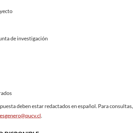
yecto
unta de investigación
rados
opuesta deben estar redactados en español. Para consultas,
nesgenero@pucv.cl
.