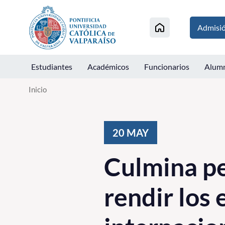
Click acá para ir directamente al contenido
Admisi
Estudiantes
Académicos
Funcionarios
Alum
Inicio
20
MAY
Culmina pe
rendir los