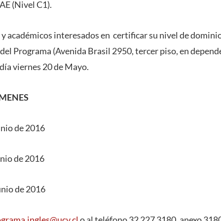
AE (Nivel C1).
y académicos interesados en certificar su nivel de dominio
na del Programa (Avenida Brasil 2950, tercer piso, en depen
l día viernes 20 de Mayo.
ÁMENES
unio de 2016
unio de 2016
unio de 2016
ograma.ingles@ucv.cl
o al teléfono 32 227 3180, anexo 318