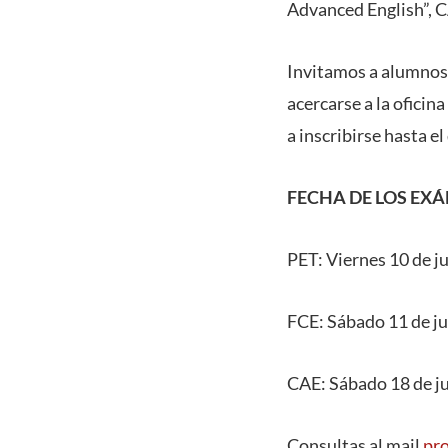
Advanced English”, C
Invitamos a alumnos 
acercarse a la ofici
a inscribirse hasta e
FECHA DE LOS EX
PET: Viernes 10 de j
FCE: Sábado 11 de j
CAE: Sábado 18 de j
Consultas al mail
pr