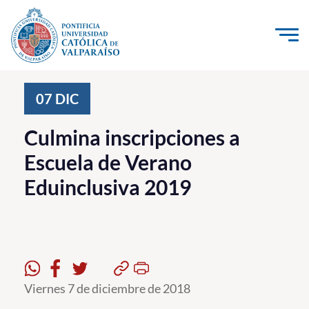
Click acá para ir directamente al contenido
La Universidad
07
DIC
Investigación, Creación e Innovación
Culmina inscripciones a
PUCV Internacional
Escuela de Verano
Vinculación con el Medio
Eduinclusiva 2019
Admisión
Pregrado
Postgrado
Viernes 7 de diciembre de 2018
Formación Continua