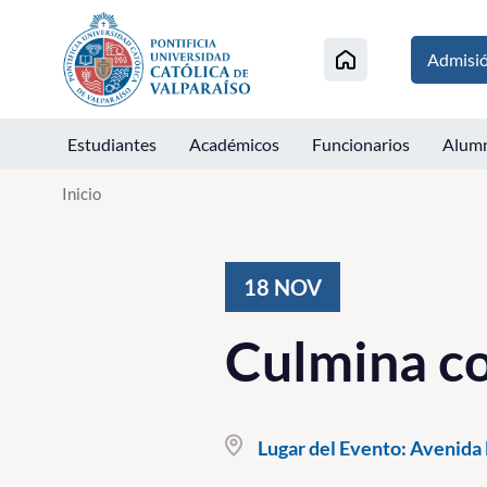
Click acá para ir directamente al contenido
Admisi
Estudiantes
Académicos
Funcionarios
Alum
Inicio
18
NOV
Culmina co
Lugar del Evento:
Avenida B