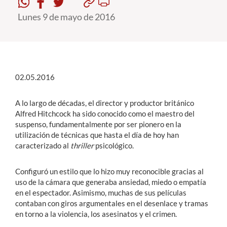
Lunes 9 de mayo de 2016
Estudiantes
Académicos
Funcionarios
02.05.2016
Alumni
A lo largo de décadas, el director y productor británico
Alfred Hitchcock ha sido conocido como el maestro del
suspenso, fundamentalmente por ser pionero en la
English
utilización de técnicas que hasta el día de hoy han
caracterizado al
thriller
psicológico.
Configuró un estilo que lo hizo muy reconocible gracias al
uso de la cámara que generaba ansiedad, miedo o empatía
en el espectador. Asimismo, muchas de sus películas
contaban con giros argumentales en el desenlace y tramas
en torno a la violencia, los asesinatos y el crimen.