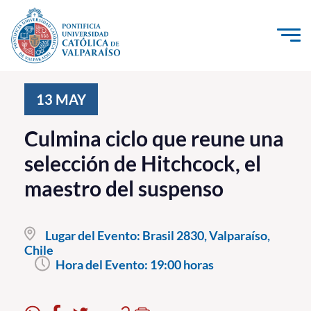
Click acá para ir directamente al contenido
La Universidad
13
MAY
Investigación, Creación e Innovación
Culmina ciclo que reune una
PUCV Internacional
selección de Hitchcock, el
Vinculación con el Medio
maestro del suspenso
Admisión
Lugar del Evento:
Brasil 2830, Valparaíso,
Pregrado
Chile
Hora del Evento:
19:00 horas
Postgrado
Formación Continua