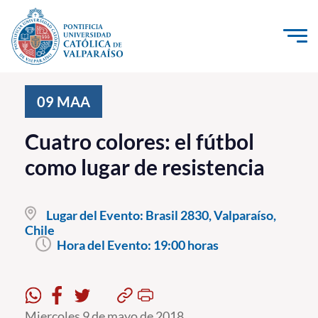
Click acá para ir directamente al contenido
La Universidad
09
MAA
Investigación, Creación e Innovación
Cuatro colores: el fútbol
PUCV Internacional
como lugar de resistencia
Vinculación con el Medio
Lugar del Evento:
Brasil 2830, Valparaíso,
Admisión
Chile
Hora del Evento:
19:00 horas
Pregrado
Postgrado
Formación Continua
Miercoles 9 de mayo de 2018