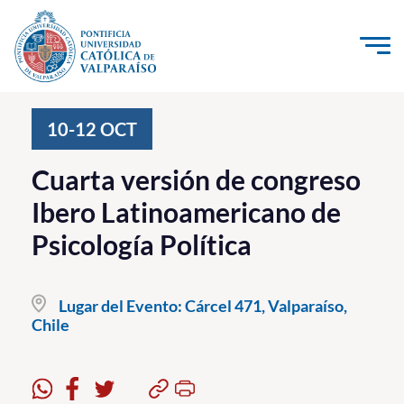
Click acá para ir directamente al contenido
La Universidad
10-12
OCT
Investigación, Creación e Innovación
Cuarta versión de congreso
PUCV Internacional
Ibero Latinoamericano de
Vinculación con el Medio
Psicología Política
Admisión
Lugar del Evento:
Cárcel 471, Valparaíso,
Pregrado
Chile
Postgrado
Formación Continua